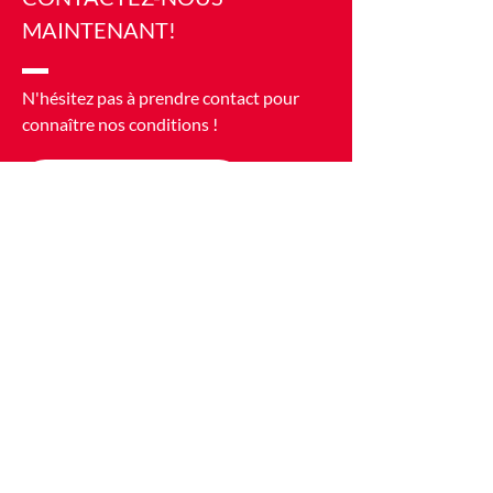
MAINTENANT!
N'hésitez pas à prendre contact pour
connaître nos conditions !
PRENDRE CONTACT
Profitez d'un service de livraison de
mazout à proximité du Luxembourg